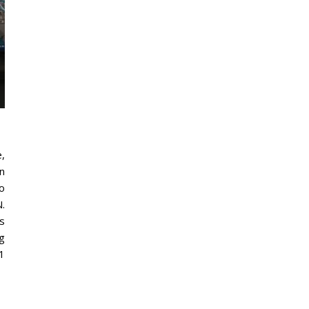
,
n
o
.
s
g
1