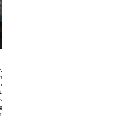
,
n
o
.
s
g
1