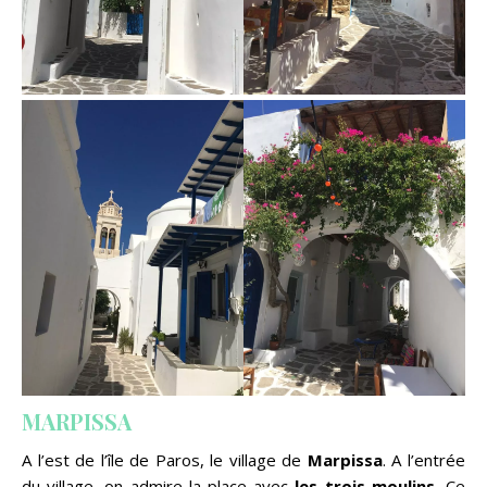
MARPISSA
A l’est de l’île de Paros, le village de
Marpissa
. A l’entrée
du village, on admire la place avec
les trois
moulins.
Ce