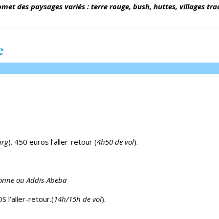
met des paysages variés : terre rouge, bush, huttes, villages tra
e
urg
). 450 euros l’aller-retour (
4h50 de vol
).
isbonne ou Addis-Abeba
l’aller-retour.(
14h/15h de vol
).