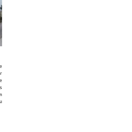
le
ur
ie
s
in
si